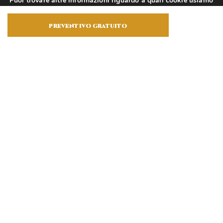
Puoi trovare altre informazioni riguardo a quali cookie usiamo
sul sito o disabilitarli nelle
impostazioni
.
preventivo gratuito
Accetta
Trasferimenti Immobiliari
Per una tutela a 360° quando acquisti
o vendi un immobile
Scopri di più