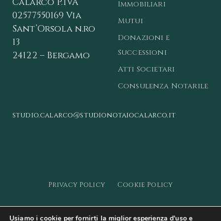
Calarco
P.IVA
Immobiliari
02577550169
Via
Mutui
Sant’Orsola n.ro
Donazioni e
13
Successioni
24122 – Bergamo
Atti Societari
Consulenza Notarile
studio.calarco@studionotaiocalarco.it
Privacy Policy
Cookie Policy
© 2023 - Studio Notarile Calarco -
Web
Usiamo i cookie per fornirti la miglior esperienza d'uso e