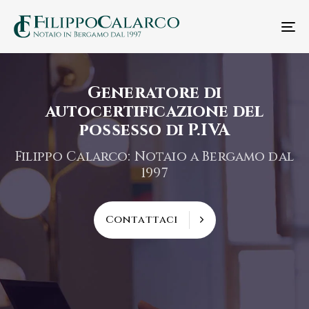
T
n
Generatore di
autocertificazione del
possesso di P.IVA
Filippo Calarco: Notaio a Bergamo dal
1997
C
o
n
t
a
t
t
a
c
i