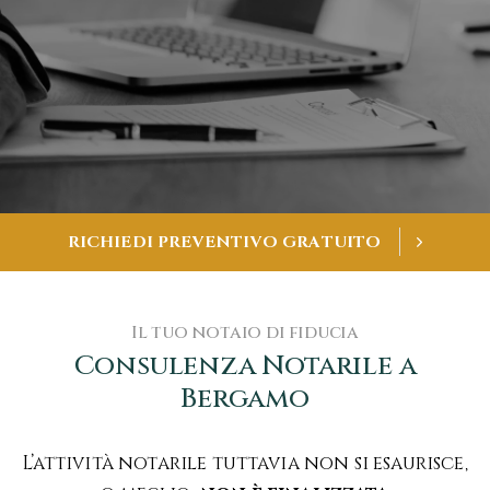
R
I
C
H
I
E
D
I
P
R
E
V
E
N
T
I
V
O
G
R
A
T
U
I
T
O
Il tuo notaio di fiducia
Consulenza Notarile a
Bergamo
L’attività notarile tuttavia non si esaurisce,