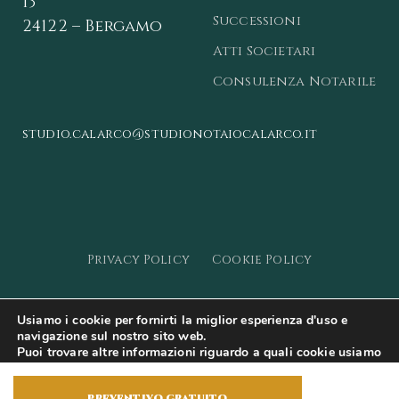
13
Successioni
24122 – Bergamo
Atti Societari
Consulenza Notarile
studio.calarco@studionotaiocalarco.it
Privacy Policy
Cookie Policy
© 2023 - Studio Notarile Calarco -
Web
Usiamo i cookie per fornirti la miglior esperienza d'uso e
Marketing
by EQUAL
navigazione sul nostro sito web.
Puoi trovare altre informazioni riguardo a quali cookie usiamo
sul sito o disabilitarli nelle
impostazioni
.
preventivo gratuito