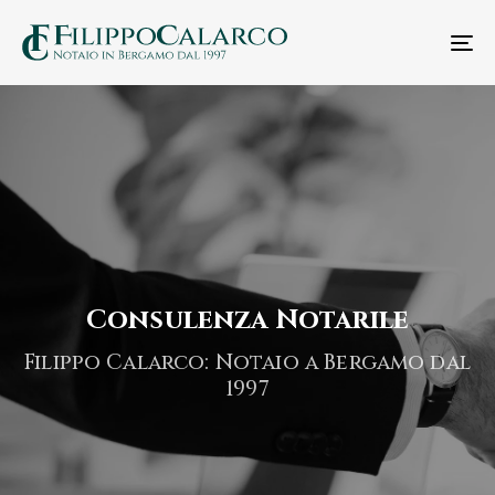
T
n
Consulenza Notarile
Filippo Calarco: Notaio a Bergamo dal
1997