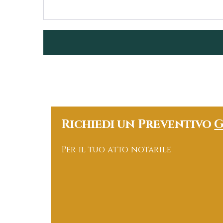
Richiedi un Preventivo
G
Per il tuo atto notarile