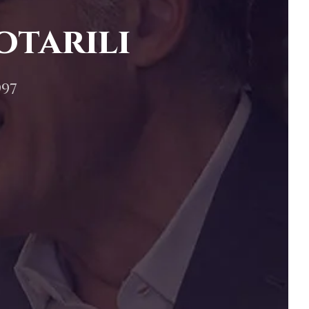
otarili
997