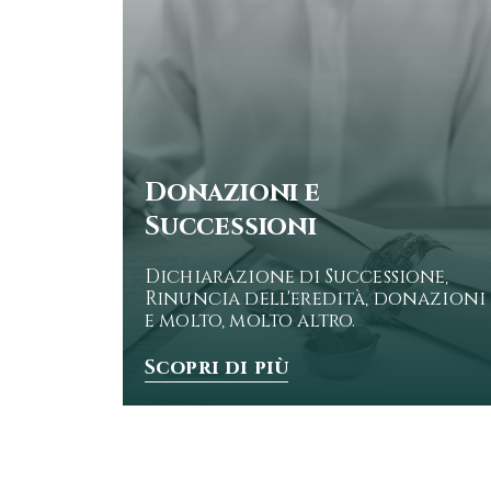
Donazioni e
Successioni
Dichiarazione di Successione,
Rinuncia dell'eredità, donazioni
e molto, molto altro.
Scopri di più