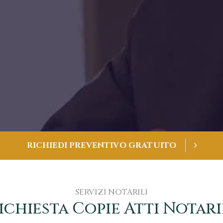
R
I
C
H
I
E
D
I
P
R
E
V
E
N
T
I
V
O
G
R
A
T
U
I
T
O
SERVIZI NOTARILI
ichiesta Copie Atti Notari