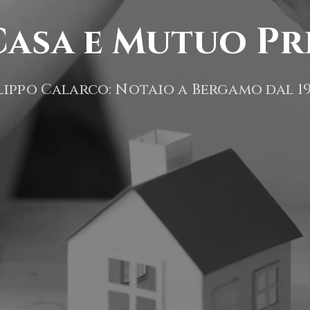
asa e Mutuo Pr
lippo Calarco: Notaio a Bergamo dal 1