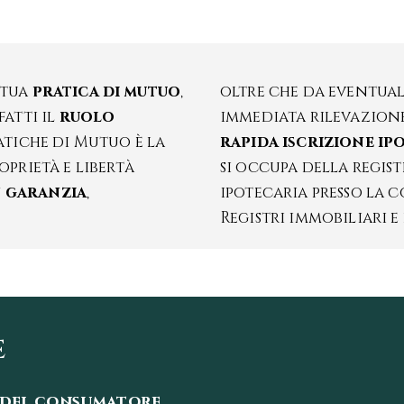
 tua
pratica di mutuo
,
oltre che da eventual
fatti il
ruolo
immediata rilevazione,
atiche di Mutuo è la
rapida iscrizione ip
oprietà e libertà
si occupa della regist
n garanzia
,
ipotecaria presso la 
Registri immobiliari e 
e
a del consumatore