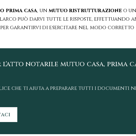
o prima casa
, un
mutuo ristrutturazione
o un
larco può darvi tutte le risposte, effettuando 
per garantirvi di esercitare nel modo corretto i 
 l'atto notarile mutuo casa, prima c
ce che ti aiuta a preparare tutti i documenti ne
aci