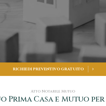
R
I
C
H
I
E
D
I
P
R
E
V
E
N
T
I
V
O
G
R
A
T
U
I
T
O
Atto Notarile Mutuo
o Prima Casa e Mutuo per