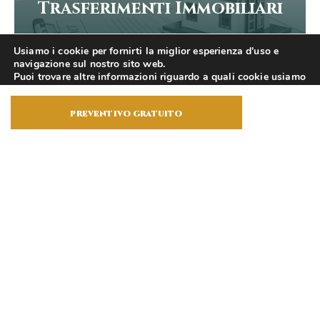
Trasferimenti Immobiliari
Per una tutela a 360° quando acquisti
Usiamo i cookie per fornirti la miglior esperienza d'uso e
o vendi un immobile
navigazione sul nostro sito web.
Puoi trovare altre informazioni riguardo a quali cookie usiamo
Scopri di più
sul sito o disabilitarli nelle
impostazioni
.
preventivo gratuito
Accetta
mutuo e mutuo prima casa
Richiedi un preventivo gratuito per