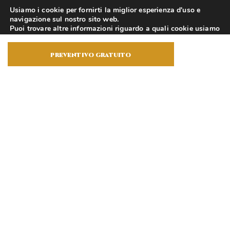
Usiamo i cookie per fornirti la miglior esperienza d'uso e
navigazione sul nostro sito web.
Puoi trovare altre informazioni riguardo a quali cookie usiamo
sul sito o disabilitarli nelle
impostazioni
.
Atti Notarili a Bergamo
I Nostri Servizi
preventivo gratuito
Accetta
Trasferimenti Immobiliari
Per una tutela a 360° quando acquisti
o vendi un immobile