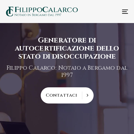
T
n
Generatore di
autocertificazione dello
stato di disoccupazione
Filippo Calarco: Notaio a Bergamo dal
1997
C
o
n
t
a
t
t
a
c
i